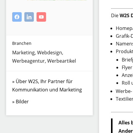
Die
W2S D
Homepa
Grafik
Branchen
Namens
Produkt
Marketing
,
Webdesign
,
Brief
Werbeagentur
,
Werbeartikel
Flye
Anze
Über W2S, Ihr Partner für
Roll 
Kommunikation und Marketing
Werbe- 
Textilie
Bilder
Alles 
Ander