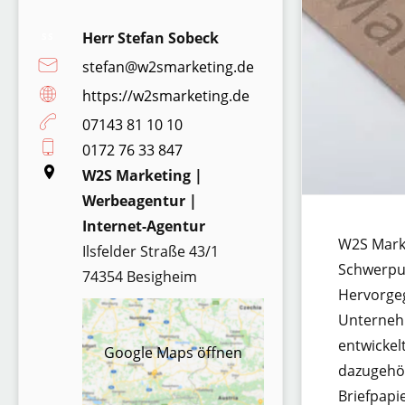
Herr Stefan Sobeck
SS
stefan@w2smarketing.de
https://w2smarketing.de
07143 81 10 10
0172 76 33 847
W2S Marketing |
Werbeagentur |
Internet-Agentur
W2S Marke
Ilsfelder Straße 43/1
Schwerpun
74354 Besigheim
Hervorgeg
Unternehm
entwickel
Google Maps öffnen
dazugehör
Briefpapi